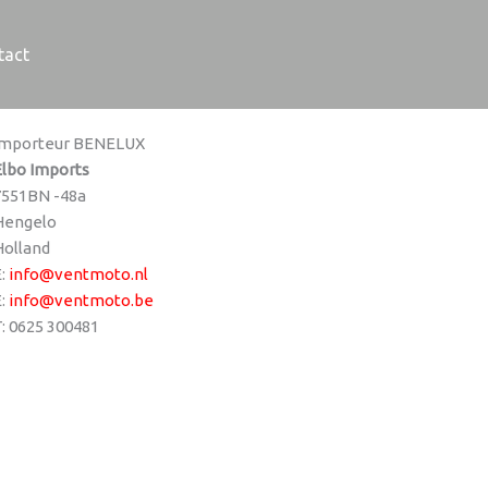
tact
Importeur BENELUX
Elbo Imports
7551BN -48a
Hengelo
Holland
E:
info@ventmoto.nl
E:
info@ventmoto.be
T: 0625 300481