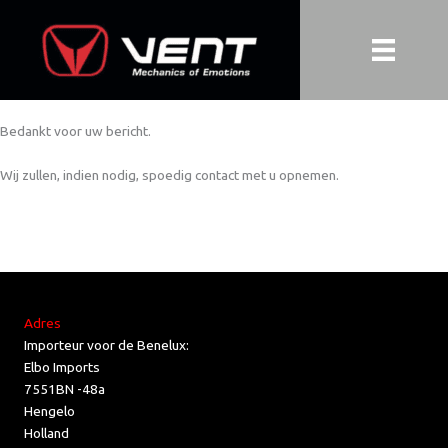
Ga
naar
de
inhoud
Bedankt voor uw bericht.
Wij zullen, indien nodig, spoedig contact met u opnemen.
Adres
Importeur voor de Benelux:
Elbo Imports
7551BN -48a
Hengelo
Holland